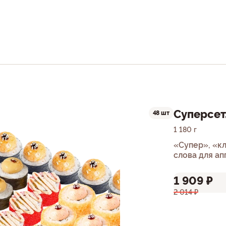
Суперсет
48 шт
1 180 г
«Супер», «кл
слова для а
сердце.
1 909 ₽
2 014 ₽