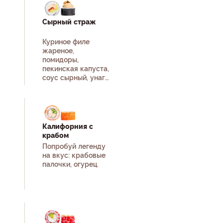
Сырный страж
Куриное филе
жареное,
помидоры,
пекинская капуста,
соус сырный, унаги
соус, кунжут
белый, рис, нори.
Калифорния с
крабом
Попробуй легенду
на вкус: крабовые
палочки, огурец.