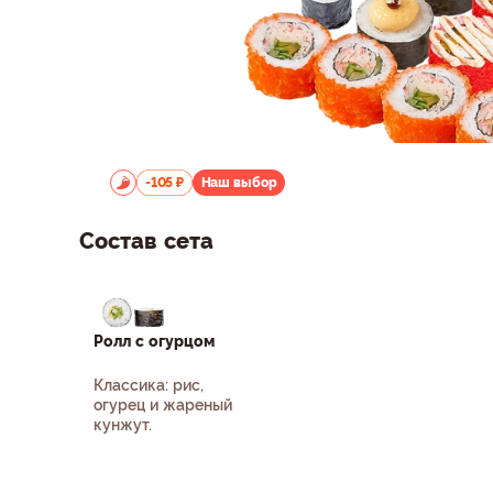
-105 ₽
Наш выбор
Состав сета
Ролл с огурцом
Классика: рис,
огурец и жареный
кунжут.