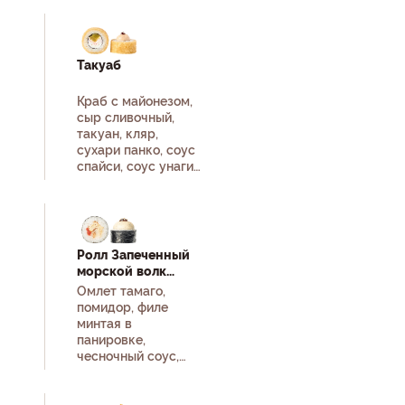
Такуаб
Краб с майонезом,
сыр сливочный,
такуан, кляр,
сухари панко, соус
спайси, соус унаги,
кунжут белый, рис,
нори.
Ролл Запеченный
морской волк
None
Омлет тамаго,
помидор, филе
минтая в
панировке,
чесночный соус,
соус унаги, кунжут
белый, рис, нори.