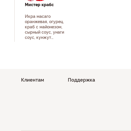
Мистер крабс
Икра масаго
оранжевая, огурец,
краб с майонезом,
сырный соус, унаги
соус, кунжут
белый, рис, нори
Клиентам
Поддержка