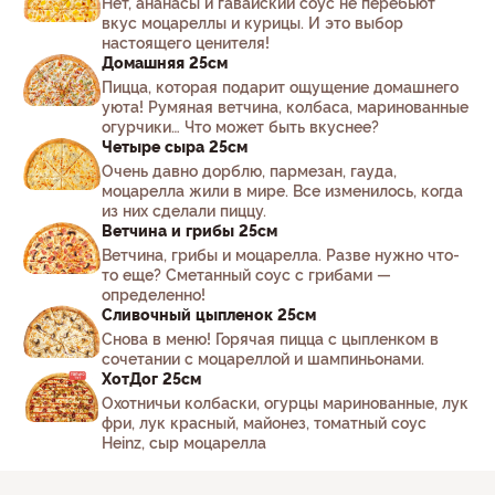
Нет, ананасы и гавайский соус не перебьют
вкус моцареллы и курицы. И это выбор
настоящего ценителя!
Домашняя 25см
Пицца, которая подарит ощущение домашнего
уюта! Румяная ветчина, колбаса, маринованные
огурчики… Что может быть вкуснее?
Четыре сыра 25см
Очень давно дорблю, пармезан, гауда,
моцарелла жили в мире. Все изменилось, когда
из них сделали пиццу.
Ветчина и грибы 25см
Ветчина, грибы и моцарелла. Разве нужно что-
то еще? Сметанный соус с грибами —
определенно!
Сливочный цыпленок 25см
Снова в меню! Горячая пицца с цыпленком в
сочетании с моцареллой и шампиньонами.
ХотДог 25см
Охотничьи колбаски, огурцы маринованные, лук
фри, лук красный, майонез, томатный соус
Heinz, сыр моцарелла