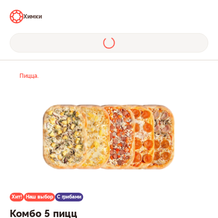
Химки
Пицца.
Хит!
Наш выбор
С грибами
Комбо 5 пицц