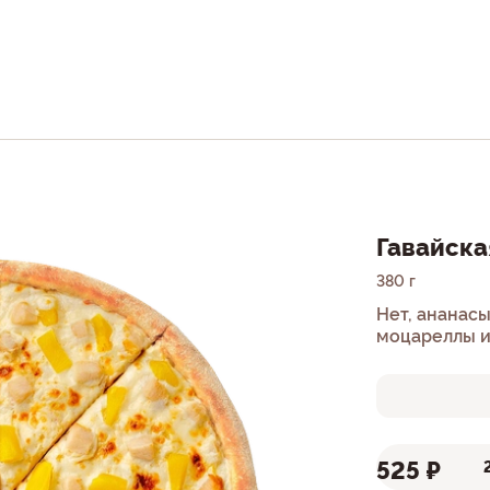
Гавайска
380 г
Нет, ананасы
моцареллы и
ценителя!
525 ₽